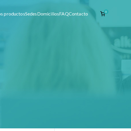
0
os productos
Sedes
Domicilios
FAQ
Contacto
enta de materia prima como productos naturales,