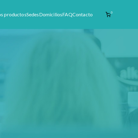
0
os productos
Sedes
Domicilios
FAQ
Contacto
enta de materia prima como productos naturales,