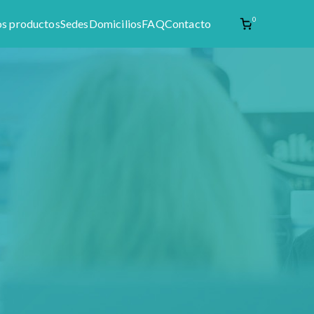
0
os productos
Sedes
Domicilios
FAQ
Contacto
enta de materia prima como productos naturales,