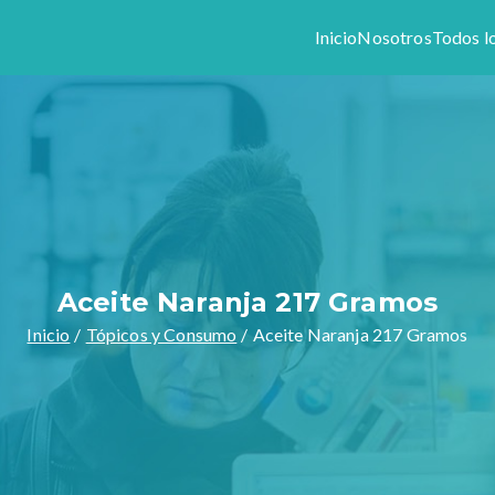
Inicio
Nosotros
Todos l
Colony
1944, somos especialistas en preparar formulas magistrales y v
stros productos y servicios.
Aceite Naranja 217 Gramos
Inicio
Tópicos y Consumo
Aceite Naranja 217 Gramos