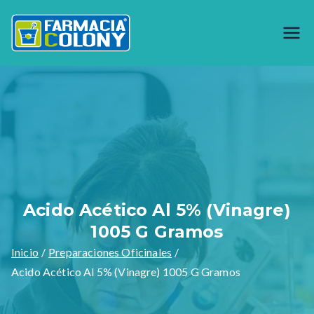
Saltar
al
Farmacia
Generando bienestar desde 1944,
contenido
somos especialistas en preparar
Colony
formulas magistrales y venta de
materia prima como productos
naturales, garantizamos calidad en
nuestros productos y servicios.
Acido Acético Al 5% (Vinagre)
1005 G Gramos
Inicio
Preparaciones Oficinales
Acido Acético Al 5% (Vinagre) 1005 G Gramos