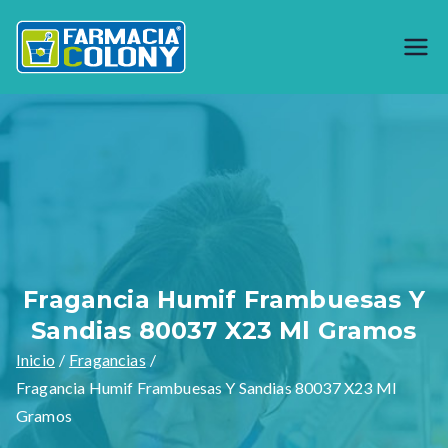
Saltar
al
Farmacia
Generando bienestar desde 1944,
contenido
somos especialistas en preparar
Colony
formulas magistrales y venta de
materia prima como productos
naturales, garantizamos calidad en
nuestros productos y servicios.
Fragancia Humif Frambuesas Y
Sandias 80037 X23 Ml Gramos
Inicio
Fragancias
Fragancia Humif Frambuesas Y Sandias 80037 X23 Ml
Gramos