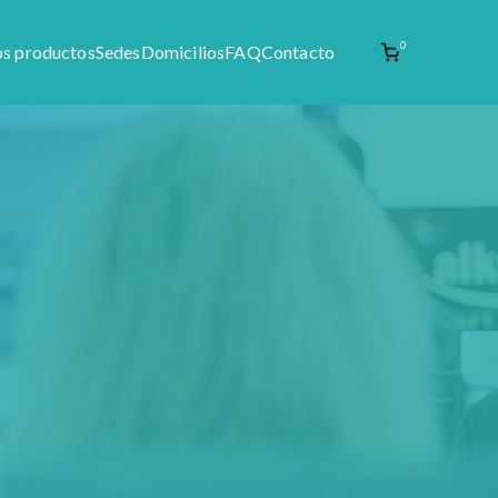
0
os productos
Sedes
Domicilios
FAQ
Contacto
enta de materia prima como productos naturales,