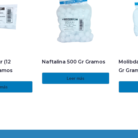
r (12
Naftalina 500 Gr Gramos
Molibd
ramos
Gr Gra
Leer más
 más