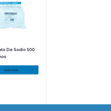
ato De Sodio 500
mos
Leer más