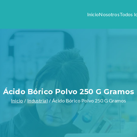
Inicio
Nosotros
Todos l
Colony
1944, somos especialistas en preparar formulas magistrales y v
stros productos y servicios.
Ácido Bórico Polvo 250 G Gramos
Inicio
Industrial
Ácido Bórico Polvo 250 G Gramos