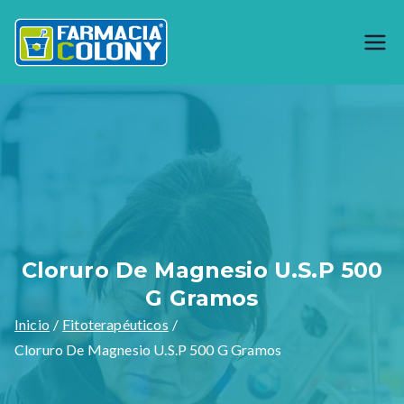
Saltar
al
Farmacia
Generando bienestar desde 1944,
contenido
somos especialistas en preparar
Colony
formulas magistrales y venta de
materia prima como productos
naturales, garantizamos calidad en
nuestros productos y servicios.
Cloruro De Magnesio U.S.P 500
G Gramos
Inicio
Fitoterapéuticos
Cloruro De Magnesio U.S.P 500 G Gramos