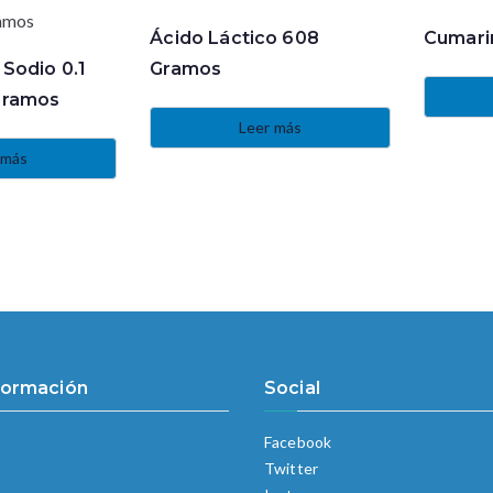
Ácido Láctico 608
Cumari
 Sodio 0.1
Gramos
Gramos
Leer más
 más
formación
Social
Facebook
Twitter