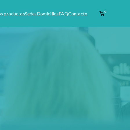
0
os productos
Sedes
Domicilios
FAQ
Contacto
enta de materia prima como productos naturales,