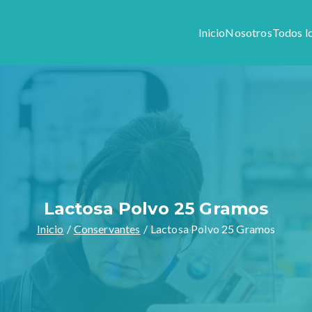
Inicio
Nosotros
Todos l
Colony
1944, somos especialistas en preparar formulas magistrales y v
stros productos y servicios.
Lactosa Polvo 25 Gramos
Inicio
Conservantes
Lactosa Polvo 25 Gramos