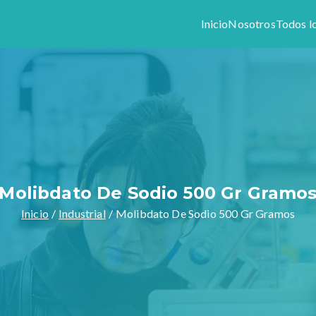
Inicio
Nosotros
Todos l
Colony
1944, somos especialistas en preparar formulas magistrales y v
stros productos y servicios.
Molibdato De Sodio 500 Gr Gramo
Inicio
Industrial
Molibdato De Sodio 500 Gr Gramos