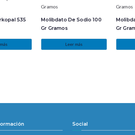
rkopal 535
Molibdato De Sodio 100
Molibd
Gr Gramos
Gr Gra
 más
Leer más
formación
Social