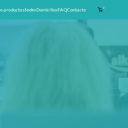
0
os productos
Sedes
Domicilios
FAQ
Contacto
enta de materia prima como productos naturales,
s