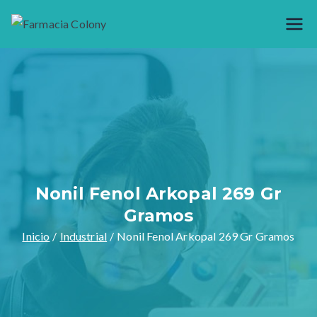
Saltar
al
Farmacia
Generando bienestar desde 1944,
contenido
somos especialistas en preparar
Colony
formulas magistrales y venta de
materia prima como productos
naturales, garantizamos calidad en
nuestros productos y servicios.
Nonil Fenol Arkopal 269 Gr
Gramos
Inicio
Industrial
Nonil Fenol Arkopal 269 Gr Gramos