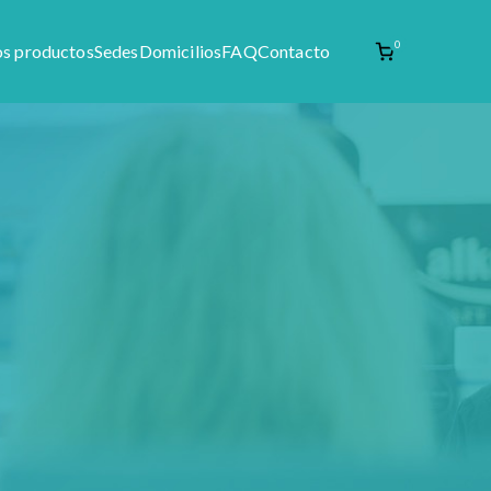
0
os productos
Sedes
Domicilios
FAQ
Contacto
enta de materia prima como productos naturales,