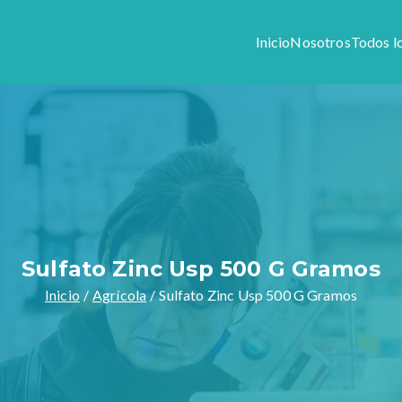
Inicio
Nosotros
Todos l
Colony
1944, somos especialistas en preparar formulas magistrales y v
stros productos y servicios.
Sulfato Zinc Usp 500 G Gramos
Inicio
Agrícola
Sulfato Zinc Usp 500 G Gramos