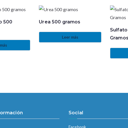
ro 500
Urea 500 gramos
Sulfato
Leer más
Gramo
 más
formación
Social
Facebook