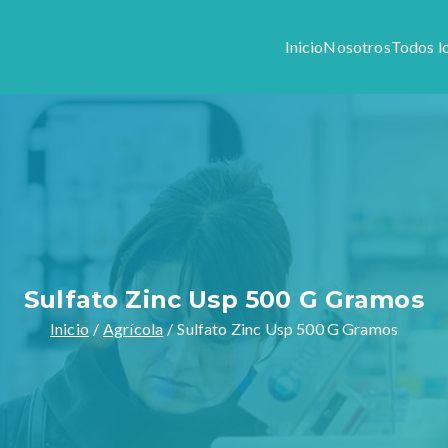
Inicio
Nosotros
Todos l
Colony
1944, somos especialistas en preparar formulas magistrales y v
stros productos y servicios.
Sulfato Zinc Usp 500 G Gramos
Inicio
Agrícola
Sulfato Zinc Usp 500 G Gramos