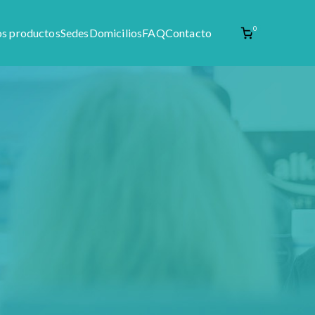
0
os productos
Sedes
Domicilios
FAQ
Contacto
enta de materia prima como productos naturales,