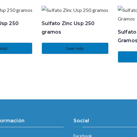
 Usp 250
Sulfato Zinc Usp 250
gramos
Sulfato
Gramo
 más
Leer más
formación
Social
Facebook