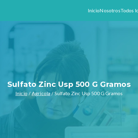
Inicio
Nosotros
Todos l
Colony
1944, somos especialistas en preparar formulas magistrales y v
stros productos y servicios.
Sulfato Zinc Usp 500 G Gramos
Inicio
Agrícola
Sulfato Zinc Usp 500 G Gramos