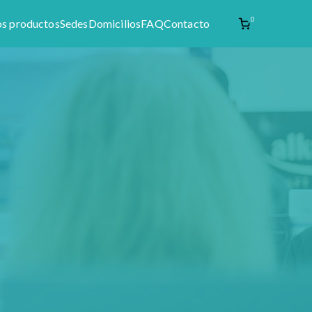
0
os productos
Sedes
Domicilios
FAQ
Contacto
enta de materia prima como productos naturales,