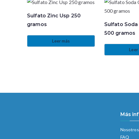
Sulfato Zinc Usp 250
gramos
Sulfato Soda 
500 gramos
Leer más
Leer
Más in
Nosotros
FAQ