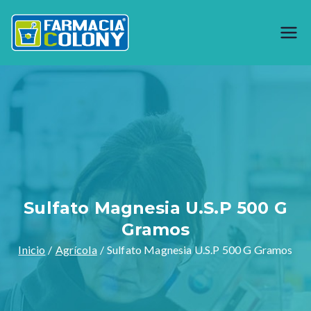
Saltar
al
Farmacia
Generando bienestar desde 1944,
contenido
somos especialistas en preparar
Colony
formulas magistrales y venta de
materia prima como productos
naturales, garantizamos calidad en
nuestros productos y servicios.
Sulfato Magnesia U.S.P 500 G
Gramos
Inicio
Agrícola
Sulfato Magnesia U.S.P 500 G Gramos